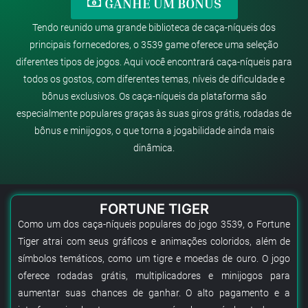
GANHE UM BÔNUS
Tendo reunido uma grande biblioteca de caça-níqueis dos
principais fornecedores, o 3539 game oferece uma seleção
diferentes tipos de jogos. Aqui você encontrará caça-níqueis para
todos os gostos, com diferentes temas, níveis de dificuldade e
bônus exclusivos. Os caça-níqueis da plataforma são
especialmente populares graças às suas giros grátis, rodadas de
bônus e minijogos, o que torna a jogabilidade ainda mais
dinâmica.
FORTUNE TIGER
Como um dos caça-níqueis populares do jogo 3539, o Fortune
Tiger atrai com seus gráficos e animações coloridos, além de
símbolos temáticos, como um tigre e moedas de ouro. O jogo
oferece rodadas grátis, multiplicadores e minijogos para
aumentar suas chances de ganhar. O alto pagamento e a