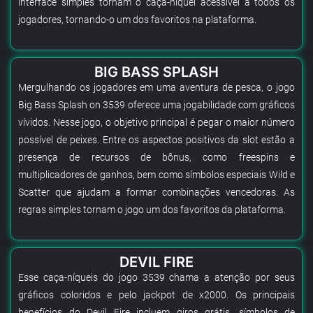
interface simples tornam o caça-níquel acessível a todos os
jogadores, tornando-o um dos favoritos na plataforma.
BIG BASS SPLASH
Mergulhando os jogadores em uma aventura de pesca, o jogo
Big Bass Splash on 3539 oferece uma jogabilidade com gráficos
vívidos. Nesse jogo, o objetivo principal é pegar o maior número
possível de peixes. Entre os aspectos positivos da slot estão a
presença de recursos de bônus, como freespins e
multiplicadores de ganhos, bem como símbolos especiais Wild e
Scatter que ajudam a formar combinações vencedoras. As
regras simples tornam o jogo um dos favoritos da plataforma.
DEVIL FIRE
Esse caça-níqueis do jogo 3539 chama a atenção por seus
gráficos coloridos e pelo jackpot de x2000. Os principais
benefícios do Devil Fire incluem giros grátis, símbolos de